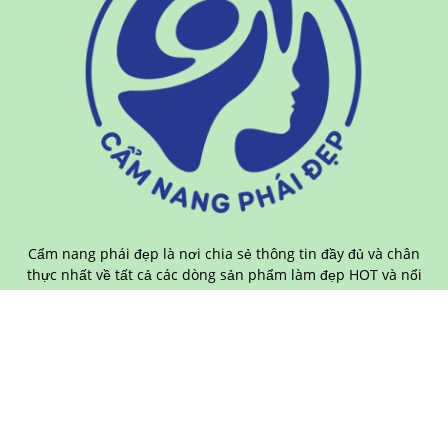
Cẩm nang phái đẹp là nơi chia sẻ thông tin đầy đủ và chân
thực nhất về tất cả các dòng sản phẩm làm đẹp HOT và nổi
tiếng trên toàn thế giới. Chị em nhớ theo dõi để update
những sản phẩm chăm sóc da mới và hiệu quả nhất hiện
nay.
BÀI VIẾT PHỔ BIẾN
Máy lọc không khí nào tốt cho bạn? Top 12