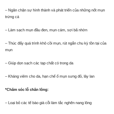
– Ngăn chặn sự hình thành và phát triển của những nốt mụn
trứng cá
– Làm sạch mụn đầu đen, mụn cám, sợi bã nhờn
– Thúc đẩy quá trình khô cồi mụn, rút ngắn chu kỳ tồn tại củ​​​​​a
mụn
– Giúp dọn sạch các tạp chất có trong da
– Kháng viêm cho da, hạn chế ổ mụn sưng đỏ, lây lan
*Chăm sóc lỗ chân lông:
– Loại bỏ các tế bào già cỗi làm tắc nghẽn nang lông