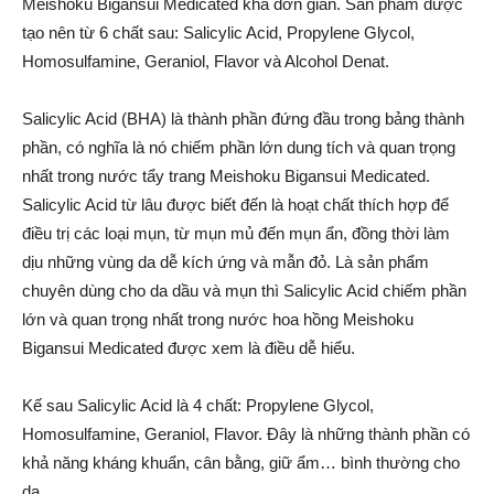
Meishoku Bigansui Medicated khá đơn giản. Sản phẩm được
tạo nên từ 6 chất sau: Salicylic Acid, Propylene Glycol,
Homosulfamine, Geraniol, Flavor và Alcohol Denat.
Salicylic Acid (BHA) là thành phần đứng đầu trong bảng thành
phần, có nghĩa là nó chiếm phần lớn dung tích và quan trọng
nhất trong nước tẩy trang Meishoku Bigansui Medicated.
Salicylic Acid từ lâu được biết đến là hoạt chất thích hợp để
điều trị các loại mụn, từ mụn mủ đến mụn ẩn, đồng thời làm
dịu những vùng da dễ kích ứng và mẫn đỏ. Là sản phẩm
chuyên dùng cho da dầu và mụn thì Salicylic Acid chiếm phần
lớn và quan trọng nhất trong nước hoa hồng Meishoku
Bigansui Medicated được xem là điều dễ hiểu.
Kế sau Salicylic Acid là 4 chất: Propylene Glycol,
Homosulfamine, Geraniol, Flavor. Đây là những thành phần có
khả năng kháng khuẩn, cân bằng, giữ ẩm… bình thường cho
da.