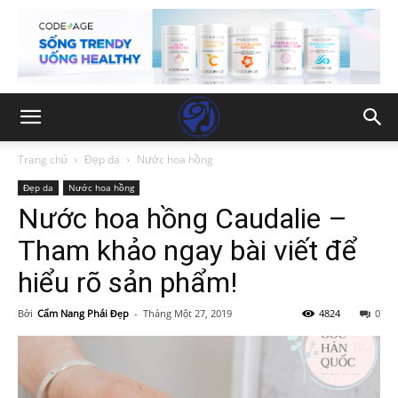
Trang chủ
Đẹp da
Nước hoa hồng
Đẹp da
Nước hoa hồng
Nước hoa hồng Caudalie –
Tham khảo ngay bài viết để
hiểu rõ sản phẩm!
Bởi
Cẩm Nang Phái Đẹp
-
Tháng Một 27, 2019
4824
0