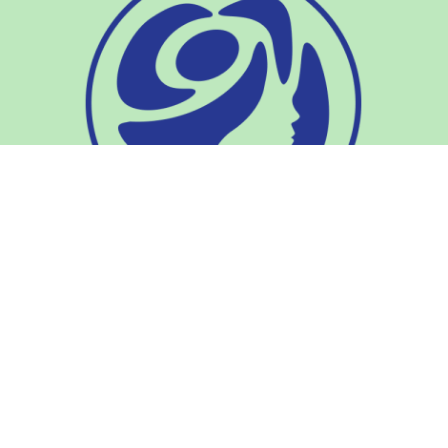
Cẩm nang phái đẹp là nơi chia sẻ thông tin đầy đủ và chân
thực nhất về tất cả các dòng sản phẩm làm đẹp HOT và nổi
tiếng trên toàn thế giới. Chị em nhớ theo dõi để update
những sản phẩm chăm sóc da mới và hiệu quả nhất hiện
nay.
BÀI VIẾT PHỔ BIẾN