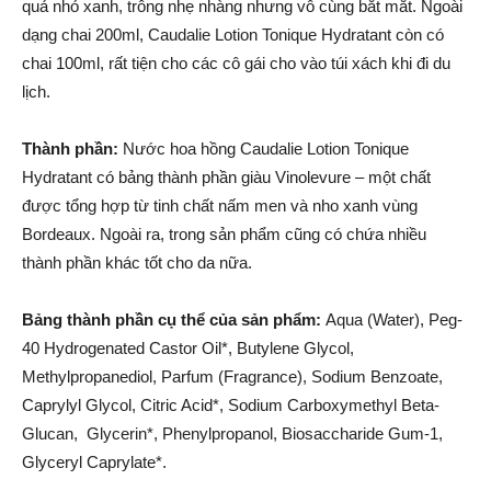
quả nhỏ xanh, trông nhẹ nhàng nhưng vô cùng bắt mắt. Ngoài
dạng chai 200ml, Caudalie Lotion Tonique Hydratant còn có
chai 100ml, rất tiện cho các cô gái cho vào túi xách khi đi du
lịch.
Thành phần:
Nước hoa hồng Caudalie Lotion Tonique
Hydratant có bảng thành phần giàu Vinolevure – một chất
được tổng hợp từ tinh chất nấm men và nho xanh vùng
Bordeaux. Ngoài ra, trong sản phẩm cũng có chứa nhiều
thành phần khác tốt cho da nữa.
Bảng thành phần cụ thể của sản phẩm:
Aqua (Water), Peg-
40 Hydrogenated Castor Oil*, Butylene Glycol,
Methylpropanediol, Parfum (Fragrance), Sodium Benzoate,
Caprylyl Glycol, Citric Acid*, Sodium Carboxymethyl Beta-
Glucan, Glycerin*, Phenylpropanol, Biosaccharide Gum-1,
Glyceryl Caprylate*.