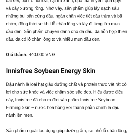
đất sét, bụi tro núi lửa, hạt trà xanh, quả thanh yên, quả quýt
và cây xương rồng. Nhờ vậy, sản phẩm giúp lấy sạch sâu
những bụi bẩn cứng đầu, ngăn chặn việc tiết dầu thừa và bã
nhờn, đồng thời se khít lỗ chân lông và lấy đi từng lớp mụn
đầu đen. Sản phẩm chuyên dành cho da dầu, da hỗn hợp thiên
dầu, da có lỗ chân lông to và nhiều mụn đầu đen.
Giá thành:
440.000 VNĐ
Innisfree Soybean Energy Skin
Đậu nành là loại hạt giàu dưỡng chất và protein thực vật rất có
lợi cho sức khỏe và việc chăm sóc sắc đẹp. Hiểu được điều
này, Innisfree đã cho ra đời sản phẩm Innisfree Soybean
Firming Skin – nước hoa hồng với thành phần chính là đậu
nành lên men.
Sản phẩm ngoài tác dụng giúp dưỡng ẩm, se nhỏ lỗ chân lông,