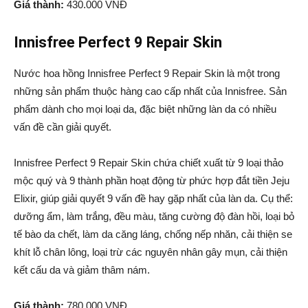
Giá thành:
430.000 VNĐ
Innisfree Perfect 9 Repair Skin
Nước hoa hồng Innisfree Perfect 9 Repair Skin là một trong
những sản phẩm thuộc hàng cao cấp nhất của Innisfree. Sản
phẩm dành cho mọi loại da, đặc biệt những làn da có nhiều
vấn đề cần giải quyết.
Innisfree Perfect 9 Repair Skin chứa chiết xuất từ 9 loại thảo
mộc quý và 9 thành phần hoạt động từ phức hợp đắt tiền Jeju
Elixir, giúp giải quyết 9 vấn đề hay gặp nhất của làn da. Cụ thể:
dưỡng ẩm, làm trắng, đều màu, tăng cường độ đàn hồi, loại bỏ
tế bào da chết, làm da căng láng, chống nếp nhăn, cải thiện se
khít lỗ chân lông, loại trừ các nguyên nhân gây mụn, cải thiện
kết cấu da và giảm thâm nám.
Giá thành:
780.000 VNĐ