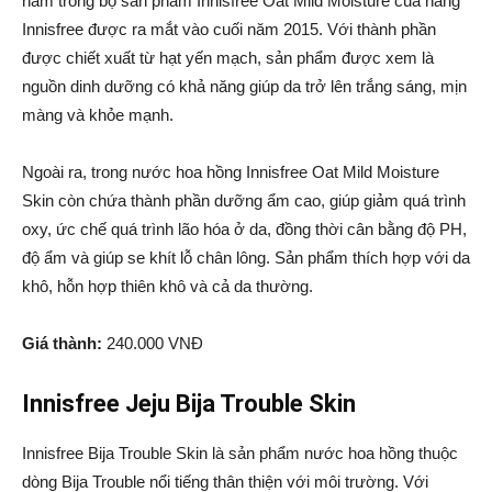
nằm trong bộ sản phẩm Innisfree Oat Mild Moisture của hãng
Innisfree được ra mắt vào cuối năm 2015. Với thành phần
được chiết xuất từ hạt yến mạch, sản phẩm được xem là
nguồn dinh dưỡng có khả năng giúp da trở lên trắng sáng, mịn
màng và khỏe mạnh.
Ngoài ra, trong nước hoa hồng Innisfree Oat Mild Moisture
Skin còn chứa thành phần dưỡng ẩm cao, giúp giảm quá trình
oxy, ức chế quá trình lão hóa ở da, đồng thời cân bằng độ PH,
độ ẩm và giúp se khít lỗ chân lông. Sản phẩm thích hợp với da
khô, hỗn hợp thiên khô và cả da thường.
Giá thành:
240.000 VNĐ
Innisfree Jeju Bija Trouble Skin
Innisfree Bija Trouble Skin là sản phẩm nước hoa hồng thuộc
dòng Bija Trouble nổi tiếng thân thiện với môi trường. Với