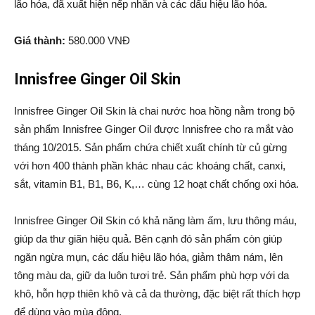
lão hóa, đã xuất hiện nếp nhăn và các dấu hiệu lão hóa.
Giá thành:
580.000 VNĐ
Innisfree Ginger Oil Skin
Innisfree Ginger Oil Skin là chai nước hoa hồng nằm trong bộ
sản phẩm Innisfree Ginger Oil được Innisfree cho ra mắt vào
tháng 10/2015. Sản phẩm chứa chiết xuất chính từ củ gừng
với hơn 400 thành phần khác nhau các khoáng chất, canxi,
sắt, vitamin B1, B1, B6, K,… cùng 12 hoạt chất chống oxi hóa.
Innisfree Ginger Oil Skin có khả năng làm ấm, lưu thông máu,
giúp da thư giãn hiệu quả. Bên cạnh đó sản phẩm còn giúp
ngăn ngừa mụn, các dấu hiệu lão hóa, giảm thâm nám, lên
tông màu da, giữ da luôn tươi trẻ. Sản phẩm phù hợp với da
khô, hỗn hợp thiên khô và cả da thường, đặc biệt rất thích hợp
để dùng vào mùa đông.