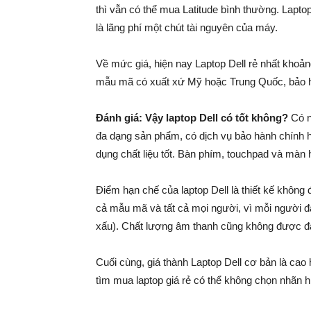
thì vẫn có thể mua Latitude bình thường. Laptop
là lãng phí một chút tài nguyên của máy.
Về mức giá, hiện nay Laptop Dell rẻ nhất khoản
mẫu mã có xuất xứ Mỹ hoặc Trung Quốc, bảo h
Đánh giá: Vậy laptop Dell có tốt không?
Có n
đa dạng sản phẩm, có dịch vụ bảo hành chính h
dụng chất liệu tốt. Bàn phím, touchpad và màn h
Điểm hạn chế của laptop Dell là thiết kế không 
cả mẫu mã và tất cả mọi người, vì mỗi người đán
xấu). Chất lượng âm thanh cũng không được đ
Cuối cùng, giá thành Laptop Dell cơ bản là ca
tìm mua laptop giá rẻ có thể không chọn nhãn h