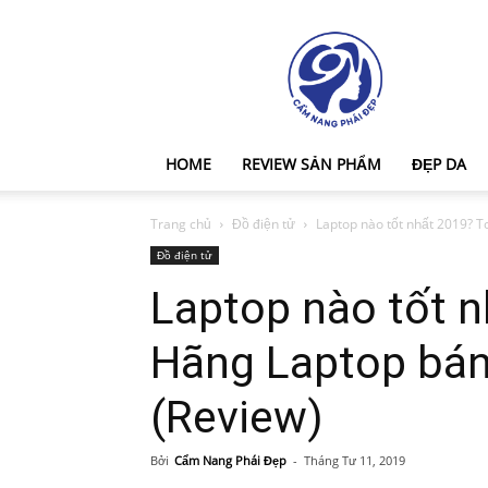
Cẩm
Nang
Phái
Đẹp
HOME
REVIEW SẢN PHẨM
ĐẸP DA
Trang chủ
Đồ điện tử
Laptop nào tốt nhất 2019? T
Đồ điện tử
Laptop nào tốt n
Hãng Laptop bán
(Review)
Bởi
Cẩm Nang Phái Đẹp
-
Tháng Tư 11, 2019