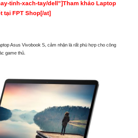
/may-tinh-xach-tay/dell”]Tham khảo Laptop
ốt tại FPT Shop[/at]
laptop Asus Vivobook S, cảm nhận là rất phù hợp cho công
ác game thủ.