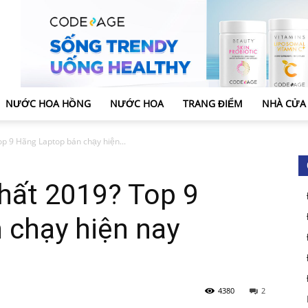
NƯỚC HOA HỒNG
NƯỚC HOA
TRANG ĐIỂM
NHÀ CỬA
op 9 Hãng Laptop bán chạy hiện...
hất 2019? Top 9
 chạy hiện nay
4380
2