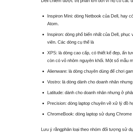
Dell chiếm được thị phần lớn bởi vì họ có các
Inspiron Mini: dòng Netbook của Dell, hay còn
Atom.
Inspiron: dòng phổ biến nhất của Dell, phục
viên. Các dòng cụ thể là
XPS: là dòng cao cấp, có thiết kế đẹp, ấn t
còn có vỏ nhôm nguyên khối. Một số mẫu mã
Alienware: là dòng chuyên dùng để chơi game
Vostro: là dòng dành cho doanh nhân nhưng
Latitude: dành cho doanh nhân nhưng ở phâ
Precision: dòng laptop chuyên về xử lý đồ h
ChromeBook: dòng laptop sử dụng Chrome
Lưu ý rằngphân loại theo nhóm đối tượng sử dụng