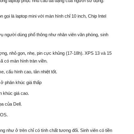
 dòng laptop phục nhu cầu đa dạng của người sử dụng:
 gọi là laptop mini với màn hình chỉ 10 inch, Chip Intel
 vụ người dùng phổ thông như nhân viên văn phòng, sinh
ượng, nhỏ gọn, nhẹ, pin cực khủng (17-18h). XPS 13 và 15
 có màn hình tràn viền.
, cấu hình cao, tản nhiệt tốt.
 ở phân khúc giá thấp
n khúc giá cao.
ọa của Dell.
 OS.
 như ở trên chỉ có tính chất tương đối. Sinh viên có tiền