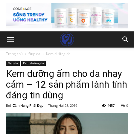
Trang chủ
Đẹp da
Kem dưỡng da
Đẹp da
Kem dưỡng da
Kem dưỡng ẩm cho da nhạy
cảm – 12 sản phẩm lành tính
đáng tin dùng
Bởi
Cẩm Nang Phái Đẹp
-
Tháng Hai 28, 2019
4457
0