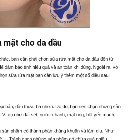
a mặt cho da dầu
hác, bạn cần phải chọn sữa rửa mặt cho da dầu đến từ
ể đảm bảo tính hiệu quả và an toàn khi dùng. Ngoài ra, với
 chọn sữa rửa mặt bạn cần lưu ý thêm một số điều sau:
u bụi bẩn, dầu thừa, bã nhờn. Do đó, bạn nên chọn những sản
 Ví dụ như đất sét, nước chanh, mật ong, bột yến mạch,…
g sản phẩm có thành phần kháng khuẩn và làm dịu. Như
ghệ,… Tránh chọn những sản phẩm có chứa quá nhiều