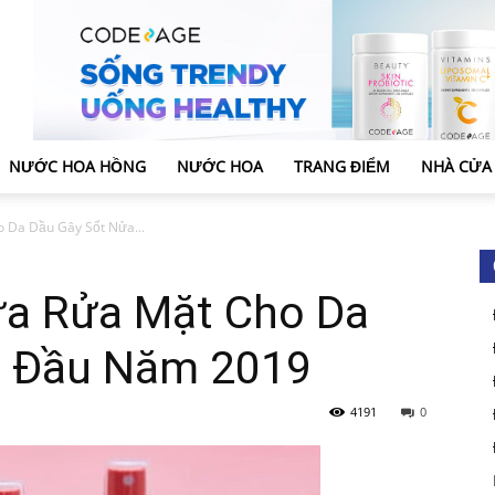
NƯỚC HOA HỒNG
NƯỚC HOA
TRANG ĐIỂM
NHÀ CỬA
 Da Dầu Gây Sốt Nửa...
ữa Rửa Mặt Cho Da
a Đầu Năm 2019
4191
0