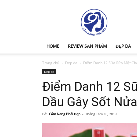
Cẩm
Nang
Phái
Đẹp
HOME
REVIEW SẢN PHẨM
ĐẸP DA
Trang chủ
Đẹp da
Điểm Danh 12 Sữa Rửa Mặt Cho
Đẹp da
Điểm Danh 12 S
Dầu Gây Sốt Nử
Bởi
Cẩm Nang Phái Đẹp
-
Tháng Tám 10, 2019