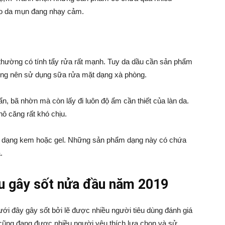
ho da mụn đang nhạy cảm.
hường có tính tẩy rửa rất mạnh. Tuy da dầu cần sản phẩm
ông nên sử dụng sữa rửa mặt dạng xà phòng.
ẩn, bã nhờn mà còn lấy đi luôn độ ẩm cần thiết của làn da.
hô căng rất khó chịu.
t dạng kem hoặc gel. Những sản phẩm dạng này có chứa
a.
u gây sốt nửa đầu năm 2019
i đây gây sốt bởi lẽ được nhiều người tiêu dùng đánh giá
, cũng đang được nhiều người yêu thích lựa chọn và sử