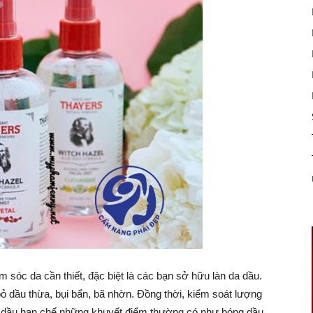
sóc da cần thiết, đặc biệt là các bạn sở hữu làn da dầu.
ỏ dầu thừa, bụi bẩn, bã nhờn. Đồng thời, kiểm soát lượng
da dầu hạn chế những khuyết điểm thường có như bóng dầu,