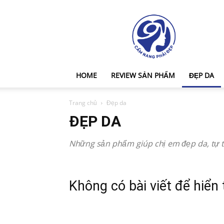
Cẩm
Nang
Phái
Đẹp
HOME
REVIEW SẢN PHẨM
ĐẸP DA
Trang chủ
Đẹp da
ĐẸP DA
Những sản phẩm giúp chị em đẹp da, tự t
Không có bài viết để hiển 