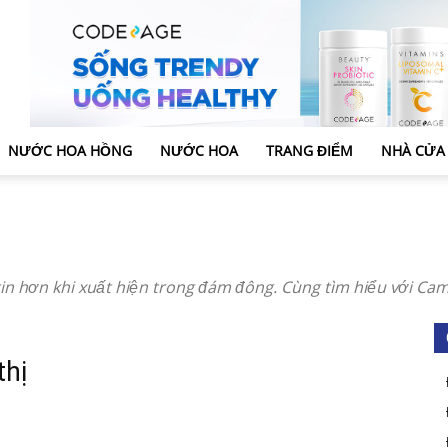
NƯỚC HOA HỒNG
NƯỚC HOA
TRANG ĐIỂM
NHÀ CỬA
in hơn khi xuất hiện trong đám đông. Cùng tìm hiểu với C
thị