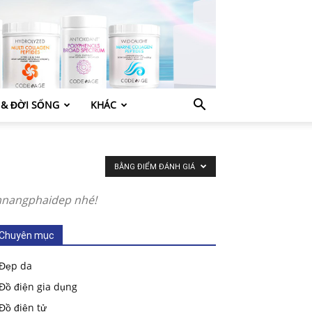
 & ĐỜI SỐNG
KHÁC
BẰNG ĐIỂM ĐÁNH GIÁ
amnangphaidep nhé!
Chuyên mục
Đẹp da
Đồ điện gia dụng
Đồ điện tử