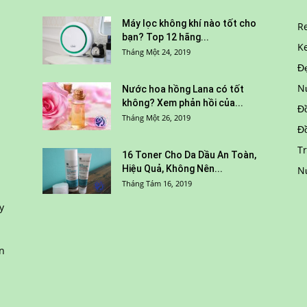
Máy lọc không khí nào tốt cho
R
bạn? Top 12 hãng...
K
Tháng Một 24, 2019
Đ
N
Nước hoa hồng Lana có tốt
không? Xem phản hồi của...
Đồ
Tháng Một 26, 2019
Đ
T
16 Toner Cho Da Dầu An Toàn,
Hiệu Quả, Không Nên...
N
Tháng Tám 16, 2019
y
n