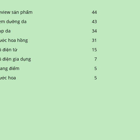
eview sản phẩm
44
em dưỡng da
43
ẹp da
34
ước hoa hồng
31
 điện tử
15
ồ điện gia dụng
7
rang điểm
5
ước hoa
5