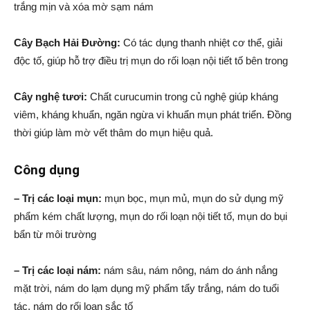
trắng mịn và xóa mờ sạm nám
Cây Bạch Hải Đường:
Có tác dụng thanh nhiệt cơ thể, giải
độc tố, giúp hỗ trợ điều trị mụn do rối loạn nội tiết tố bên trong
Cây nghệ tươi:
Chất curucumin trong củ nghệ giúp kháng
viêm, kháng khuẩn, ngăn ngừa vi khuẩn mụn phát triển. Đồng
thời giúp làm mờ vết thâm do mụn hiệu quả.
Công dụng
– Trị các loại mụn:
mụn bọc, mụn mủ, mụn do sử dụng mỹ
phẩm kém chất lượng, mụn do rối loạn nội tiết tố, mụn do bụi
bẩn từ môi trường
– Trị các loại nám:
nám sâu, nám nông, nám do ánh nắng
mặt trời, nám do lạm dụng mỹ phẩm tẩy trắng, nám do tuổi
tác, nám do rối loạn sắc tố