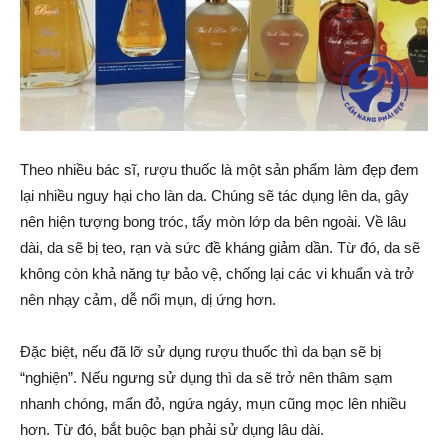
Theo nhiều bác sĩ, rượu thuốc là một sản phẩm làm đẹp đem
lại nhiều nguy hại cho làn da. Chúng sẽ tác dụng lên da, gây
nên hiện tượng bong tróc, tẩy mòn lớp da bên ngoài. Về lâu
dài, da sẽ bị teo, rạn và sức đề kháng giảm dần. Từ đó, da sẽ
không còn khả năng tự bảo vệ, chống lại các vi khuẩn và trở
nên nhạy cảm, dễ nổi mụn, dị ứng hơn.
Đặc biệt, nếu đã lỡ sử dụng rượu thuốc thì da bạn sẽ bị
“nghiện”. Nếu ngưng sử dụng thì da sẽ trở nên thâm sạm
nhanh chóng, mẩn đỏ, ngứa ngáy, mụn cũng mọc lên nhiều
hơn. Từ đó, bắt buộc bạn phải sử dụng lâu dài.